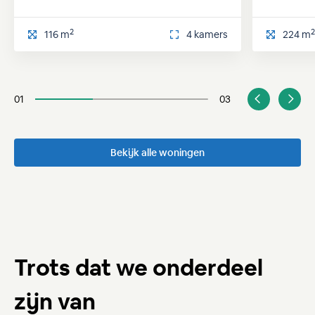
2
116 m
4 kamers
224 m
01
03
Bekijk alle woningen
Trots dat we onderdeel
zijn van