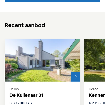
Recent aanbod
Heiloo
Heiloo
De Kuilenaar 31
Kennem
€ 695.000 k.k.
€ 2.195.0