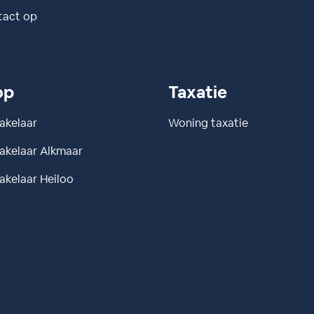
tact op
op
Taxatie
akelaar
Woning taxatie
kelaar Alkmaar
kelaar Heiloo