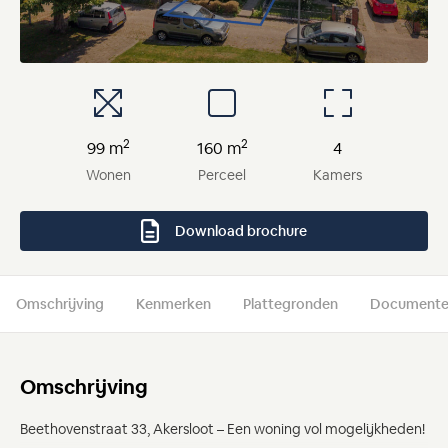
2
2
99 m
160 m
4
Wonen
Perceel
Kamers
Download brochure
Omschrijving
Kenmerken
Plattegronden
Document
Omschrijving
Beethovenstraat 33, Akersloot – Een woning vol mogelijkheden!