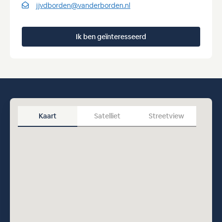
jjvdborden@vanderborden.nl
Ik ben geïnteresseerd
Kaart
Satelliet
Streetview