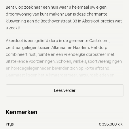
Bent u op zoek naar een huis waar u helemaal uw eigen
droomwoning van kunt maken? Dan is deze charmante
kluswoning aan de Beethovenstraat 33 in Akersloot precies wat
u zoekt!
Akersloot is een geliefd dorp in de gemeente Castricum,
centraal gelegen tussen Alkmaar en Haarlem. Het dorp
combineert rust, ruimte en een vriendelijke dorpssfeer met
uitstekende voorzieningen. Scholen, winkels, sportverenigingen
en horecagelegenheden bevinden zich op korte afstand.
Daarnaast liggen het Alkmaardermeer, natuurgebieden en
recreatiemogelijkheden letterlijk om de hoek. Dankzij de
gunstige ligging nabij uitvalswegen en openbaar vervoer zijn
steden als Alkmaar, Amsterdam en Haarlem bovendien goed
bereikbaar.
Kenmerken
Begane grond:
Bij binnenkomst treft u een hal met toilet en een lichte doorzon
Prijs
€ 395.000 k.k.