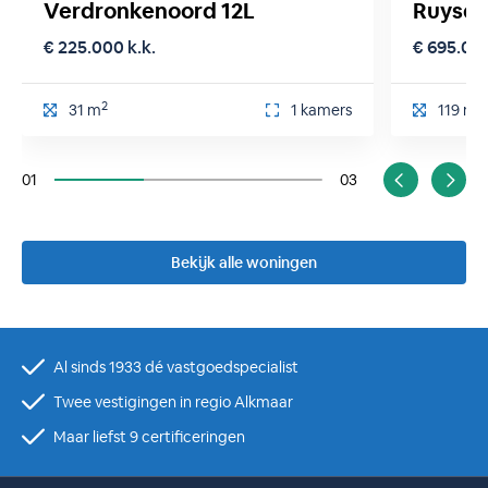
Verdronkenoord 12L
Ruysda
€ 225.000 k.k.
€ 695.000
2
2
31 m
1 kamers
119 m
01
03
Bekijk alle woningen
Al sinds 1933 dé vastgoedspecialist
Twee vestigingen in regio Alkmaar
Maar liefst 9 certificeringen