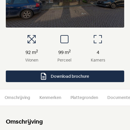
2
2
92 m
99 m
4
Wonen
Perceel
Kamers
Download brochure
Omschrijving
Kenmerken
Plattegronden
Document
Omschrijving