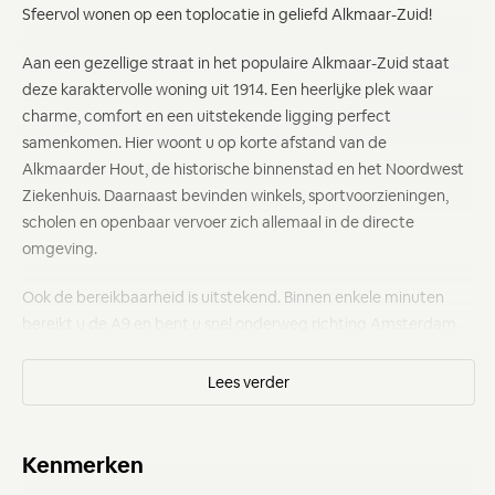
Sfeervol wonen op een toplocatie in geliefd Alkmaar-Zuid!
Aan een gezellige straat in het populaire Alkmaar-Zuid staat
deze karaktervolle woning uit 1914. Een heerlijke plek waar
charme, comfort en een uitstekende ligging perfect
samenkomen. Hier woont u op korte afstand van de
Alkmaarder Hout, de historische binnenstad en het Noordwest
Ziekenhuis. Daarnaast bevinden winkels, sportvoorzieningen,
scholen en openbaar vervoer zich allemaal in de directe
omgeving.
Ook de bereikbaarheid is uitstekend. Binnen enkele minuten
bereikt u de A9 en bent u snel onderweg richting Amsterdam.
Ideaal voor forenzen of voor iedereen die centraal wil wonen
met behoud van rust en sfeer.
Wat deze woning extra aantrekkelijk maakt, is de vrije ligging
aan één zijde. Dit zorgt voor extra privacy en een prettig
ruimtelijk gevoel.
Kenmerken