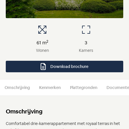
2
61 m
3
Wonen
Kamers
Download brochure
Omschrijving
Kenmerken
Plattegronden
Document
Omschrijving
Comfortabel drie-kamerappartement met royaal terras in het