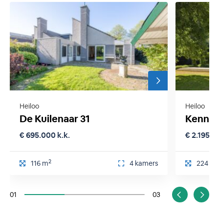
Heiloo
Heiloo
De Kuilenaar 31
Kennem
€ 695.000 k.k.
€ 2.195.0
2
116 m
4 kamers
224 m
01
03