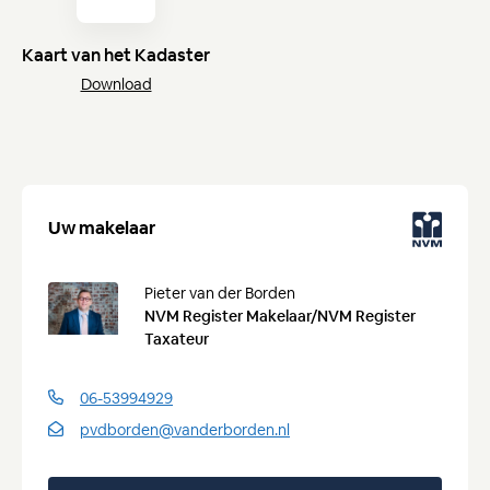
– Uitschuifbare zonnewering;
Energieverbruik
– Balkon op het zuidoosten;
Kaart van het Kadaster
– Servicekosten € 361,- per maand;
Energielabel
D
– Ruime parkeergelegenheid.
Download
Voorzieningen
Soorten warm water
Centrale voorziening
Parkeer faciliteiten
Openbaar parkeren, Op eigen terrein
Uw makelaar
Pieter van der Borden
NVM Register Makelaar/NVM Register
Taxateur
06-53994929
pvdborden@vanderborden.nl