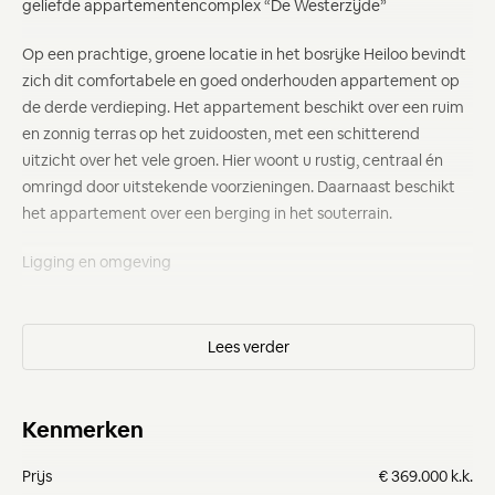
geliefde appartementencomplex “De Westerzijde”
Op een prachtige, groene locatie in het bosrijke Heiloo bevindt
zich dit comfortabele en goed onderhouden appartement op
de derde verdieping. Het appartement beschikt over een ruim
en zonnig terras op het zuidoosten, met een schitterend
uitzicht over het vele groen. Hier woont u rustig, centraal én
omringd door uitstekende voorzieningen. Daarnaast beschikt
het appartement over een berging in het souterrain.
Ligging en omgeving
Het complex ligt in een parkachtige omgeving met volop
groen, waterpartijen en rust. Tegelijkertijd zijn alle dagelijkse
voorzieningen binnen handbereik: winkels en supermarkten
liggen op loopafstand en ook het NS-station, de duinen en het
strand zijn eenvoudig per fiets bereikbaar. Daarnaast beschikt
Kenmerken
het appartementencomplex over diverse gemeenschappelijke
voorzieningen waar bewoners gebruik van kunnen maken, zoals
Prijs
€ 369.000 k.k.