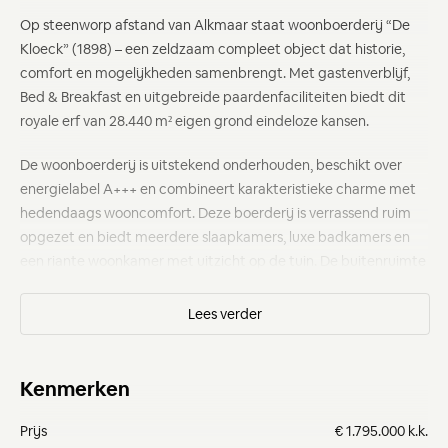
Op steenworp afstand van Alkmaar staat woonboerderij “De
Kloeck” (1898) – een zeldzaam compleet object dat historie,
comfort en mogelijkheden samenbrengt. Met gastenverblijf,
Bed & Breakfast en uitgebreide paardenfaciliteiten biedt dit
royale erf van 28.440 m² eigen grond eindeloze kansen.
De woonboerderij is uitstekend onderhouden, beschikt over
energielabel A+++ en combineert karakteristieke charme met
hedendaags wooncomfort. Deze boerderij is verrassend ruim
opgezet en biedt meerdere slaapkamers, luxe badkamers en
een riante woonkamer met uitzicht op de tuin. De buitenruimte
is minstens zo indrukwekkend: een parkachtige tuin met vijver,
boomgaard en kippenhok, omringd door rust en groen. Met
volop parkeergelegenheid en diverse bijgebouwen is dit erf
ideaal voor zowel privégebruik als het ontvangen van gasten.
Kenmerken
Kortom: De Kloeck is een veelzijdig en toekomstbestendig
object, perfect voor liefhebbers van paarden, gastvrijheid en
Prijs
€ 1.795.000 k.k.