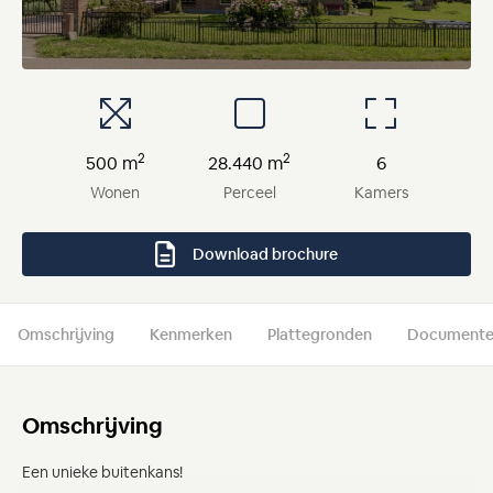
2
2
500 m
28.440 m
6
Wonen
Perceel
Kamers
Download brochure
Omschrijving
Kenmerken
Plattegronden
Document
Omschrijving
Een unieke buitenkans!