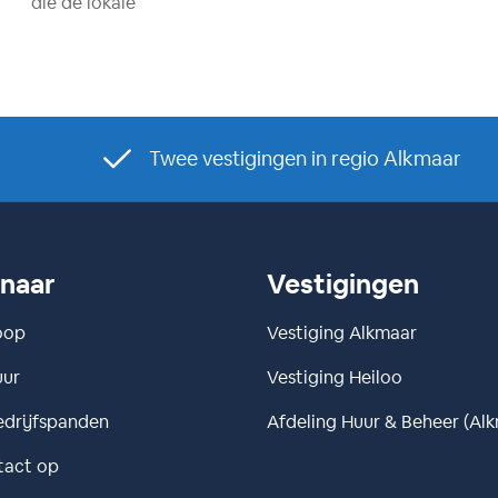
die de lokale
Twee vestigingen in regio Alkmaar
 naar
Vestigingen
oop
Vestiging Alkmaar
uur
Vestiging Heiloo
drijfspanden
Afdeling Huur & Beheer (Al
tact op