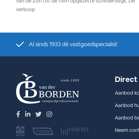
van de Zon tot de ruim opgezette Schilderswijk. De
verkoop
Al sinds 1933 dé vastgoedspecialist
Direct
Aanbod k
Aanbod h
Aanbod be
Neem con