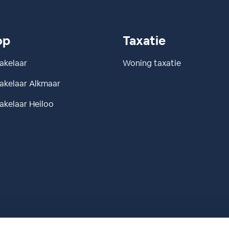
op
Taxatie
akelaar
Woning taxatie
kelaar Alkmaar
kelaar Heiloo